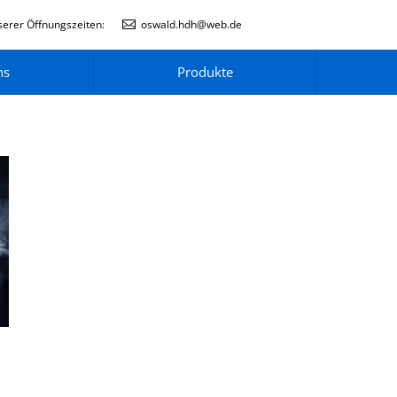
erer Öffnungszeiten:
oswald.hdh@web.de
ns
Produkte