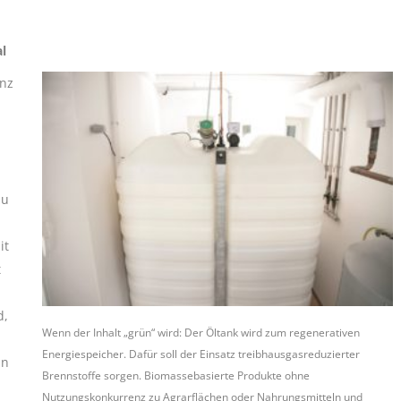
l
anz
zu
it
t
d,
Wenn der Inhalt „grün“ wird: Der Öltank wird zum regenerativen
Energiespeicher. Dafür soll der Einsatz treibhausgasreduzierter
nn
Brennstoffe sorgen. Biomassebasierte Produkte ohne
Nutzungskonkurrenz zu Agrarflächen oder Nahrungsmitteln und