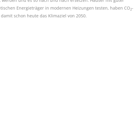
t werden und es so nach und nach ersetzen. Häuser mit guter
etischen Energieträger in modernen Heizungen testen, haben CO
-
2
 damit schon heute das Klimaziel von 2050.