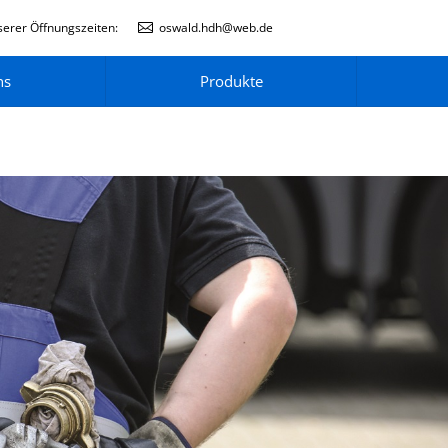
erer Öffnungszeiten:
oswald.hdh@web.de
ns
Produkte