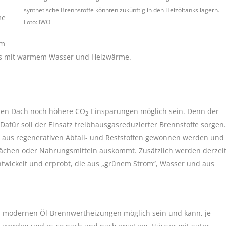
synthetische Brennstoffe könnten zukünftig in den Heizöltanks lagern.
me
Foto: IWO
um
lts mit warmem Wasser und Heizwärme.
enen Dach noch höhere CO
-Einsparungen möglich sein. Denn der
2
Dafür soll der Einsatz treibhausgasreduzierter Brennstoffe sorgen.
e aus regenerativen Abfall- und Reststoffen gewonnen werden und
lächen oder Nahrungsmitteln auskommt. Zusätzlich werden derzei
entwickelt und erprobt, die aus „grünem Strom“, Wasser und aus
 in modernen Öl-Brennwertheizungen möglich sein und kann, je