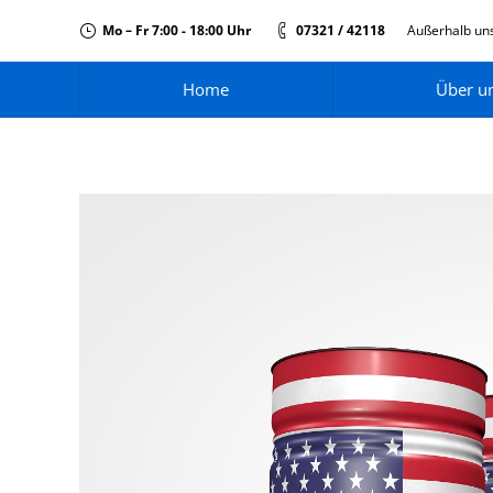
Mo – Fr 7:00 - 18:00 Uhr
07321 / 42118
Außerhalb uns
Home
Über u