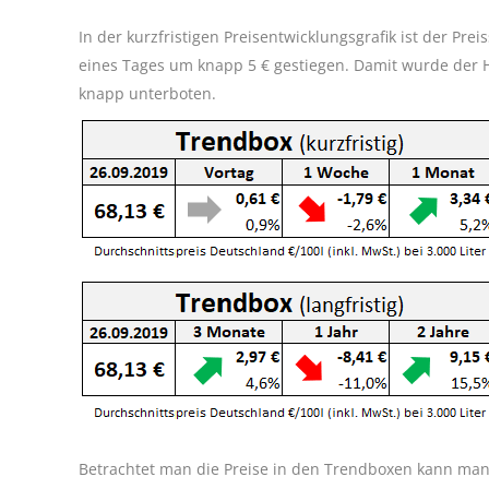
In der kurzfristigen Preisentwicklungsgrafik ist der Pr
eines Tages um knapp 5 € gestiegen. Damit wurde der H
knapp unterboten.
Betrachtet man die Preise in den Trendboxen kann man 