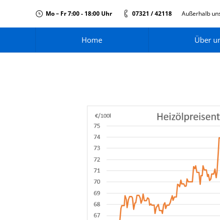
Mo – Fr 7:00 - 18:00 Uhr
07321 / 42118
Außerhalb uns
Home
Über u