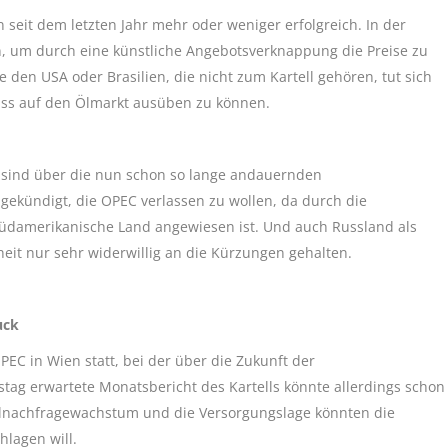
eit dem letzten Jahr mehr oder weniger erfolgreich. In der
en, um durch eine künstliche Angebotsverknappung die Preise zu
 den USA oder Brasilien, die nicht zum Kartell gehören, tut sich
uss auf den Ölmarkt ausüben zu können.
ch sind über die nun schon so lange andauernden
ekündigt, die OPEC verlassen zu wollen, da durch die
üdamerikanische Land angewiesen ist. Und auch Russland als
heit nur sehr widerwillig an die Kürzungen gehalten.
uck
EC in Wien statt, bei der über die Zukunft der
ag erwartete Monatsbericht des Kartells könnte allerdings schon
s Ölnachfragewachstum und die Versorgungslage könnten die
hlagen will.