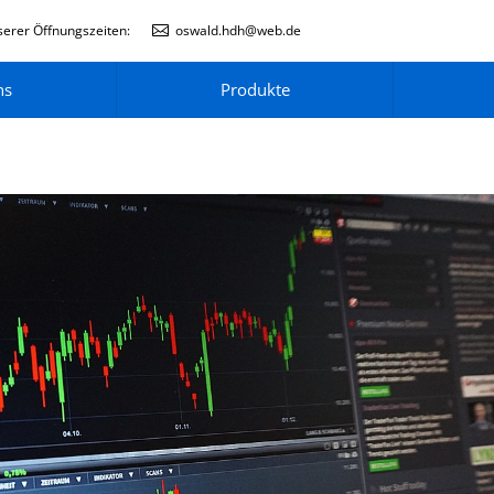
erer Öffnungszeiten:
oswald.hdh@web.de
ns
Produkte