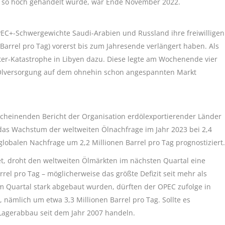
 Öl so hoch gehandelt wurde, war Ende November 2022.
OPEC+-Schwergewichte Saudi-Arabien und Russland ihre freiwilligen
arrel pro Tag) vorerst bis zum Jahresende verlängert haben. Als
ter-Katastrophe in Libyen dazu. Diese legte am Wochenende vier
 Ölversorgung auf dem ohnehin schon angespannten Markt
cheinenden Bericht der Organisation erdölexportierender Länder
 das Wachstum der weltweiten Ölnachfrage im Jahr 2023 bei 2,4
 globalen Nachfrage um 2,2 Millionen Barrel pro Tag prognostiziert.
t, droht den weltweiten Ölmärkten im nächsten Quartal eine
el pro Tag – möglicherweise das größte Defizit seit mehr als
em Quartal stark abgebaut wurden, dürften der OPEC zufolge in
nämlich um etwa 3,3 Millionen Barrel pro Tag. Sollte es
Lagerabbau seit dem Jahr 2007 handeln.