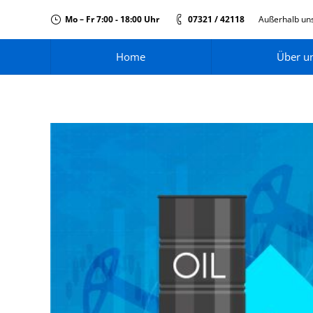
Mo – Fr 7:00 - 18:00 Uhr
07321 / 42118
Außerhalb uns
Home
Über u