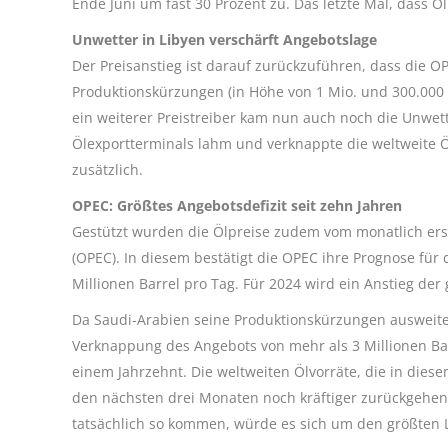
Ende Juni um fast 30 Prozent zu. Das letzte Mal, dass
Unwetter in Libyen verschärft Angebotslage
Der Preisanstieg ist darauf zurückzuführen, dass die 
Produktionskürzungen (in Höhe von 1 Mio. und 300.000 B
ein weiterer Preistreiber kam nun auch noch die Unwet
Ölexportterminals lahm und verknappte die weltweite
zusätzlich.
OPEC: Größtes Angebotsdefizit seit zehn Jahren
Gestützt wurden die Ölpreise zudem vom monatlich ers
(OPEC). In diesem bestätigt die OPEC ihre Prognose für
Millionen Barrel pro Tag. Für 2024 wird ein Anstieg der
Da Saudi-Arabien seine Produktionskürzungen ausweite
Verknappung des Angebots von mehr als 3 Millionen Barr
einem Jahrzehnt. Die weltweiten Ölvorräte, die in dies
den nächsten drei Monaten noch kräftiger zurückgehen, 
tatsächlich so kommen, würde es sich um den größten 