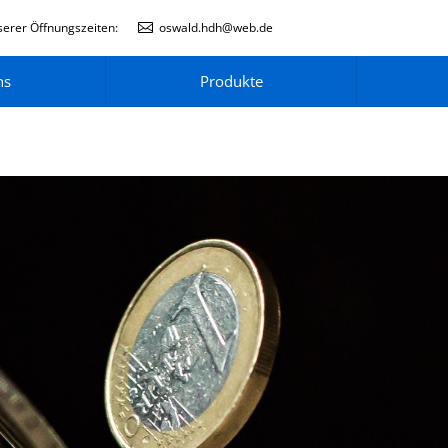
erer Öffnungszeiten:
oswald.hdh@web.de
ns
Produkte