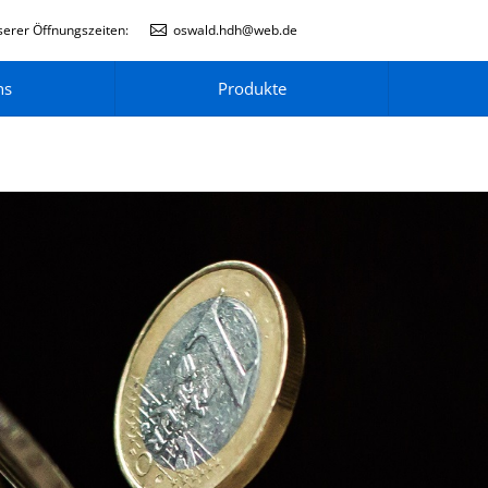
erer Öffnungszeiten:
oswald.hdh@web.de
ns
Produkte