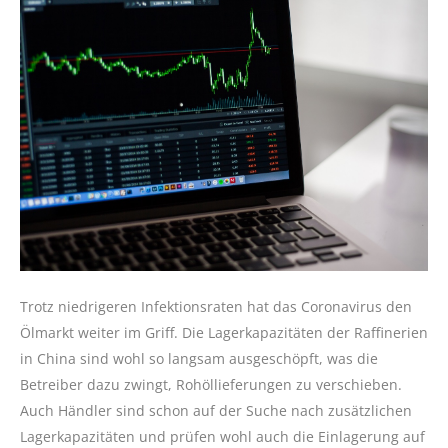
Trotz niedrigeren Infektionsraten hat das Coronavirus den
Ölmarkt weiter im Griff. Die Lagerkapazitäten der Raffinerien
in China sind wohl so langsam ausgeschöpft, was die
Betreiber dazu zwingt, Rohöllieferungen zu verschieben.
Auch Händler sind schon auf der Suche nach zusätzlichen
Lagerkapazitäten und prüfen wohl auch die Einlagerung auf