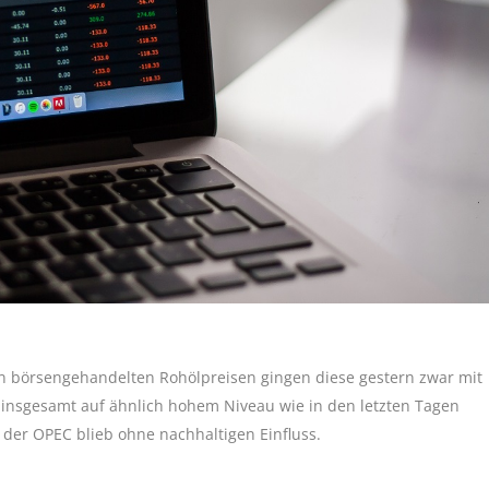
en börsengehandelten Rohölpreisen gingen diese gestern zwar mit
 insgesamt auf ähnlich hohem Niveau wie in den letzten Tagen
 der OPEC blieb ohne nachhaltigen Einfluss.