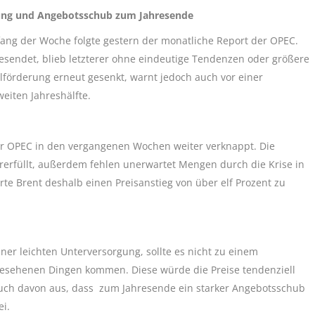
gung und Angebotsschub zum Jahresende
ang der Woche folgte gestern der monatliche Report der OPEC.
gesendet, blieb letzterer ohne eindeutige Tendenzen oder größere
lförderung erneut gesenkt, warnt jedoch auch vor einer
eiten Jahreshälfte.
er OPEC in den vergangenen Wochen weiter verknappt. Die
rerfüllt, außerdem fehlen unerwartet Mengen durch die Krise in
te Brent deshalb einen Preisanstieg von über elf Prozent zu
ner leichten Unterversorgung, sollte es nicht zu einem
sehenen Dingen kommen. Diese würde die Preise tendenziell
 auch davon aus, dass zum Jahresende ein starker Angebotsschub
i.