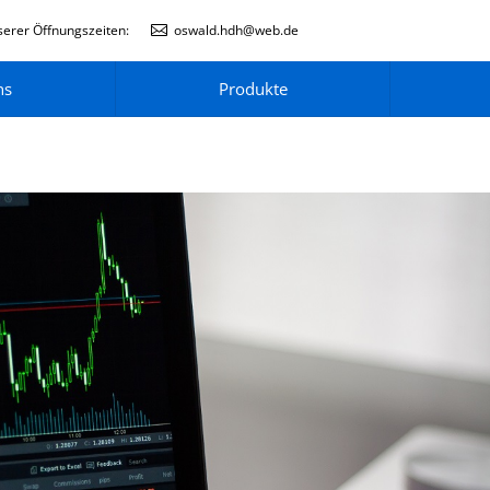
erer Öffnungszeiten:
oswald.hdh@web.de
ns
Produkte