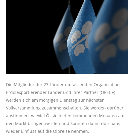
Die Mitglieder der 23 Länder umfassenden Organisation
Erdölexportierender Länder und ihrer Partner (OPEC+)
werden sich am morgigen Dienstag zur nächsten
Vollversammlung zusammenschalten. Sie werden darüber
abstimmen, wieviel Öl sie in den kommenden Monaten auf
den Markt bringen werden und könnten damit durchaus
wieder Einfluss auf die Ölpreise nehmen.