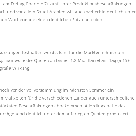
at am Freitag über die Zukunft ihrer Produktionsbeschränkungen
ft und vor allem Saudi-Arabien will auch weiterhin deutlich unter
 zum Wochenende einen deutlichen Satz nach oben.
kürzungen festhalten würde, kam für die Markteilnehmer am
g, man wolle die Quote von bisher 1,2 Mio. Barrel am Tag (à 159
e große Wirkung.
 noch vor der Vollversammlung im nächsten Sommer ein
en Mal gelten für die verschiedenen Länder auch unterschiedliche
 stärksten Beschränkungen abbekommen. Allerdings hatte das
durchgehend deutlich unter den auferlegten Quoten produziert.