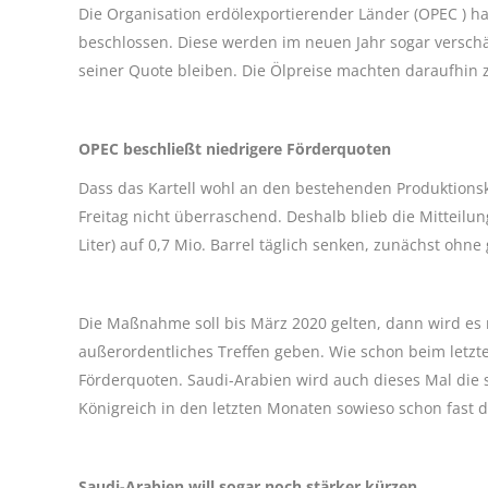
Die Organisation erdölexportierender Länder (OPEC ) h
beschlossen. Diese werden im neuen Jahr sogar verschär
seiner Quote bleiben. Die Ölpreise machten daraufhin
OPEC beschließt niedrigere Förderquoten
Dass das Kartell wohl an den bestehenden Produktions
Freitag nicht überraschend. Deshalb blieb die Mitteilun
Liter) auf 0,7 Mio. Barrel täglich senken, zunächst ohn
Die Maßnahme soll bis März 2020 gelten, dann wird es
außerordentliches Treffen geben. Wie schon beim letzt
Förderquoten. Saudi-Arabien wird auch dieses Mal die
Königreich in den letzten Monaten sowieso schon fast 
Saudi-Arabien will sogar noch stärker kürzen