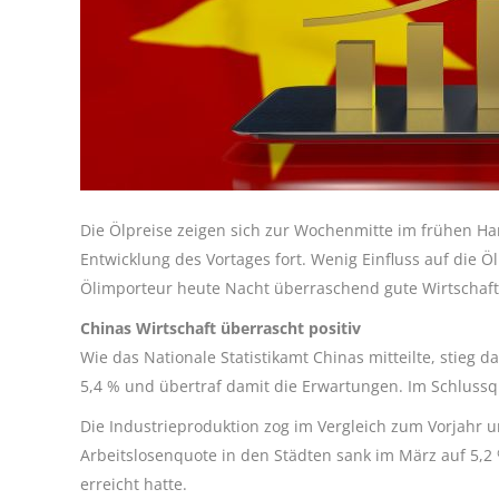
Die Ölpreise zeigen sich zur Wochenmitte im frühen Ha
Entwicklung des Vortages fort. Wenig Einfluss auf die Ö
Ölimporteur heute Nacht überraschend gute Wirtschaf
Chinas Wirtschaft überrascht positiv
Wie das Nationale Statistikamt Chinas mitteilte, stieg 
5,4 % und übertraf damit die Erwartungen. Im Schlussqu
Die Industrieproduktion zog im Vergleich zum Vorjahr 
Arbeitslosenquote in den Städten sank im März auf 5,2
erreicht hatte.