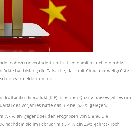
ndel nahezu unverändert und setzen damit aktuell die ruhige
lmärkte hat bislang die Tatsache, dass mit China der weltgrößte
tsdaten vermelden konnte.
das Bruttoinlandsprodukt (BIP) im ersten Quartal dieses Jahres um
artal des Vorjahres hatte das BIP bei 5,0 % gelegen.
um 7,7 % an, gegenüber den Prognosen von 5,8 %. Die
 %, nachdem sie im Februar mit 5,4 % ein Zwei-Jahres-Hoch