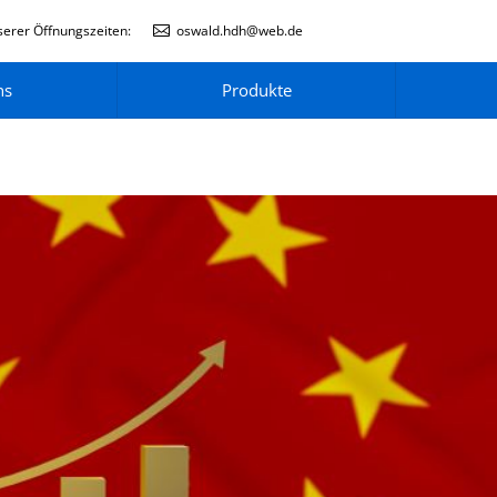
erer Öffnungszeiten:
oswald.hdh@web.de
ns
Produkte