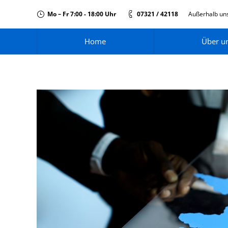
Mo – Fr 7:00 - 18:00 Uhr
07321 / 42118
Außerhalb uns
Home
Über u