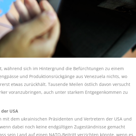
ort, während sich im Hintergrund die Befürchtungen zu einem
rengpässe und Produktionsrückgänge aus Venezuela nichts, wo
erst etwas zurückhält. Tausende Meilen östlich davon versucht
tärker voranzubringen, auch unter starkem Entgegenkommen zu
 der USA
 mit dem ukrainischen Präsidenten und Vertretern der USA und
 wenn dabei noch keine endgültigen Zugeständnisse gemacht
ass sein Land auf einen NATO-Beitritt verzichten könnte, wenn es