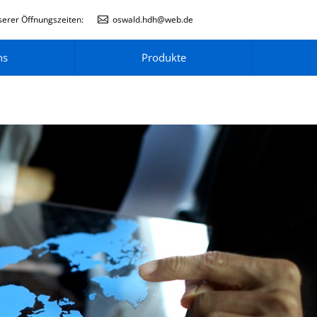
erer Öffnungszeiten:
oswald.hdh@web.de
ns
Produkte