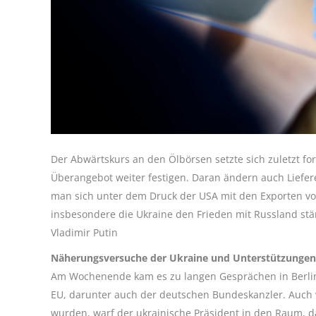
Der Abwärtskurs an den Ölbörsen setzte sich zuletzt f
Überangebot weiter festigen. Daran ändern auch Liefe
man sich unter dem Druck der USA mit den Exporten vor
insbesondere die Ukraine den Frieden mit Russland s
Vladimir Putin
Näherungsversuche der Ukraine und Unterstützungen
Am Wochenende kam es zu langen Gesprächen in Berlin
EU, darunter auch der deutschen Bundeskanzler. Auch
wurden, warf der ukrainische Präsident in den Raum, d