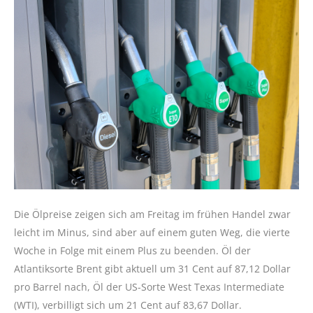
Die Ölpreise zeigen sich am Freitag im frühen Handel zwar
leicht im Minus, sind aber auf einem guten Weg, die vierte
Woche in Folge mit einem Plus zu beenden. Öl der
Atlantiksorte Brent gibt aktuell um 31 Cent auf 87,12 Dollar
pro Barrel nach, Öl der US-Sorte West Texas Intermediate
(WTI), verbilligt sich um 21 Cent auf 83,67 Dollar.