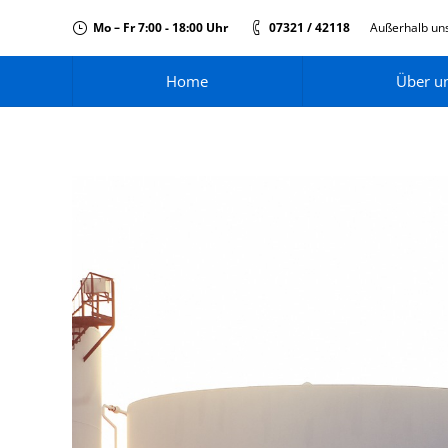
Mo – Fr 7:00 - 18:00 Uhr
07321 / 42118
Außerhalb uns
Home
Über u