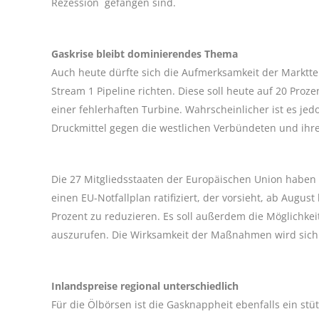
Rezession gefangen sind.
Gaskrise bleibt dominierendes Thema
Auch heute dürfte sich die Aufmerksamkeit der Marktt
Stream 1 Pipeline richten. Diese soll heute auf 20 Proz
einer fehlerhaften Turbine. Wahrscheinlicher ist es je
Druckmittel gegen die westlichen Verbündeten und ihr
Die 27 Mitgliedsstaaten der Europäischen Union haben 
einen EU-Notfallplan ratifiziert, der vorsieht, ab Augus
Prozent zu reduzieren. Es soll außerdem die Möglichkeit
auszurufen. Die Wirksamkeit der Maßnahmen wird sic
Inlandspreise regional unterschiedlich
Für die Ölbörsen ist die Gasknappheit ebenfalls ein stü