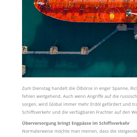
Zum Dienstag handelt die Ölbörse in enger Spanne, Ric
fehlen weitgehend. Auch wenn Angriffe auf die russisch
sorgen, wird Global immer mehr Erdöl gefördert und tran
Schiffsverkehr und die verfügbaren Frachter auf den W
Überversorgung bringt Engpässe im Schiffsverkehr
Normalerweise möchte man meinen, dass die steigende 