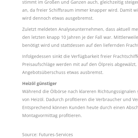
stimmt im Großen und Ganzen auch, gleichzeitig steigen
an, da freier Schiffsraum immer knapper wird. Damit wi
wird dennoch etwas ausgebremst.
Zuletzt meldeten Analyseunternehmen, dass aktuell mehr
den letzten knapp 10 Jahren je der Fall war. Mittlerweile
benötigt wird und stattdessen auf den liefernden Frach
Infolgedessen sinkt die Verfügbarkeit freier Frachtsch
Preisaufschläge werden mit auf den Ölpreis abgewälzt,
Angebotsüberschuss etwas ausbremst.
Heizöl günstiger
Während die Ölbörse nach klareren Richtungssignalen su
von Heizöl. Dadurch profitieren die Verbraucher und V
Entsprechend können Kunden heute durch einen Absc
Montagvormittag profitieren.
Source: Futures-Services