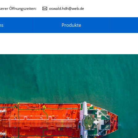
erer Öffnungszeiten:
oswald.hdh@web.de
ns
Produkte