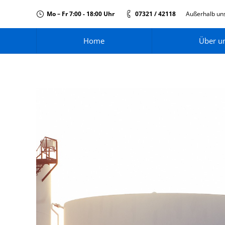
Mo – Fr 7:00 - 18:00 Uhr
07321 / 42118
Außerhalb uns
Home
Über u