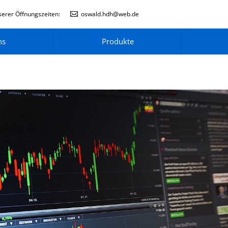
erer Öffnungszeiten:
oswald.hdh@web.de
ns
Produkte