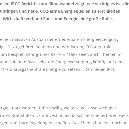
uellen IPCC-Berichts zum Klimawandel zeigt, wie wichtig es ist, di
zubringen und neue, CO2-arme Energiequellen zu erschließen.
 – Wirtschaftsverband Fuels und Energie eine große Rolle.
 einen massiven Ausbau der erneuerbaren Energieerzeugung
llig. „Dazu gehören Sonnen- und Windstrom, CO2-neutraler
e zum Beispiel mehr grünes Kerosin.“ Dies seien auch Themen im
n Deutschland müsse sein, die Energieversorgung künftig auf eine
f treibhausgasneutrale Energie zu setzen. „Den neuen IPCC-
ergieautark werden, führte Willig weiter aus. Umso wichtiger
men Kraftstoffen. „Für Investitionen in solche erneuerbaren Fuels
gen und klare Regelungen schaffen. Das Thema hat jetzt noch an