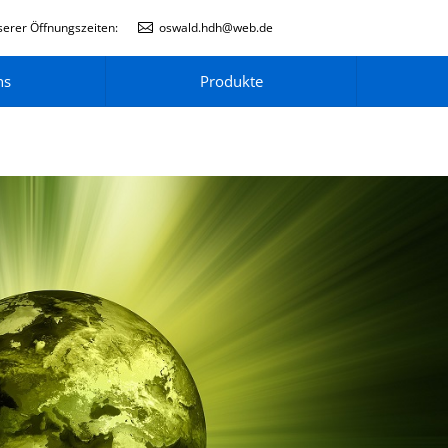
erer Öffnungszeiten:
oswald.hdh@web.de
ns
Produkte