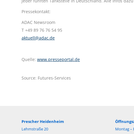
jeder fünften Tankstelle in Deutschland. Alle Infos daz
Pressekontakt:
ADAC Newsroom
T +49 89 76 76 54 95
aktuell@adac.de
Quelle:
www.presseportal.de
Source: Futures-Services
Prescher Heidenheim
Öffnungsz
Lehmstraße 20
Montag – F