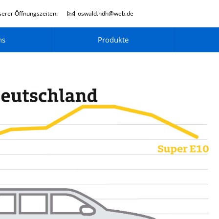
erer Öffnungszeiten:
oswald.hdh@web.de
ns
Produkte