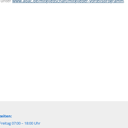
u unter
www.adac.de/mitgliedschaft/mitglieder-vorteilsprogramm
.
eiten:
reitag 07:00 – 18:00 Uhr