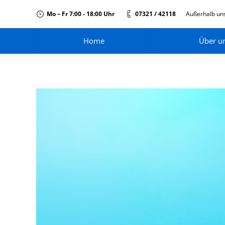
Mo – Fr 7:00 - 18:00 Uhr
07321 / 42118
Außerhalb uns
Home
Über u