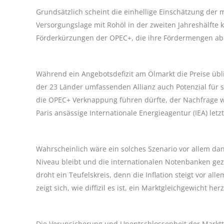
Grundsätzlich scheint die einhellige Einschätzung der 
Versorgungslage mit Rohöl in der zweiten Jahreshälfte
Förderkürzungen der OPEC+, die ihre Fördermengen ab M
Während ein Angebotsdefizit am Ölmarkt die Preise übli
der 23 Länder umfassenden Allianz auch Potenzial für s
die OPEC+ Verknappung führen dürfte, der Nachfrage w
Paris ansässige Internationale Energieagentur (IEA) let
Wahrscheinlich wäre ein solches Szenario vor allem da
Niveau bleibt und die internationalen Notenbanken ge
droht ein Teufelskreis, denn die Inflation steigt vor a
zeigt sich, wie diffizil es ist, ein Marktgleichgewicht h
Die Verunsicherung und Unentschlossenheit der Marktte