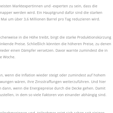
meisten Marktexpertinnen und -experten zu sein, dass die
 knapper werden wird. Ein Hauptgrund dafür sind die starken
ai um über 3,6 Millionen Barrel pro Tag reduzieren wird.
cherweise in die Höhe treibt, birgt die starke Produktionskürzung
inkende Preise. Schließlich könnten die höheren Preise, zu denen
ieder einen Dämpfer versetzen. Davor warnte zumindest die in
zte Woche.
nn, wenn die Inflation wieder steigt oder zumindest auf hohem
zwungen wären, ihre Zinsstraffungen weiterzuführen. Und hier
llem dann, wenn die Energiepreise durch die Decke gehen. Damit
erzustellen, in dem so viele Faktoren von einander abhängig sind.
ilnehmerinnen und -teilnehmer zeigt sich schon seit einigen