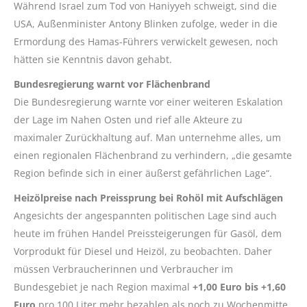
Während Israel zum Tod von Haniyyeh schweigt, sind die
USA, Außenminister Antony Blinken zufolge, weder in die
Ermordung des Hamas-Führers verwickelt gewesen, noch
hätten sie Kenntnis davon gehabt.
Bundesregierung warnt vor Flächenbrand
Die Bundesregierung warnte vor einer weiteren Eskalation
der Lage im Nahen Osten und rief alle Akteure zu
maximaler Zurückhaltung auf. Man unternehme alles, um
einen regionalen Flächenbrand zu verhindern, „die gesamte
Region befinde sich in einer äußerst gefährlichen Lage“.
Heizölpreise nach Preissprung bei Rohöl mit Aufschlägen
Angesichts der angespannten politischen Lage sind auch
heute im frühen Handel Preissteigerungen für Gasöl, dem
Vorprodukt für Diesel und Heizöl, zu beobachten. Daher
müssen Verbraucherinnen und Verbraucher im
Bundesgebiet je nach Region maximal
+1,00 Euro bis +1,60
Euro
pro 100 Liter mehr bezahlen als noch zu Wochenmitte.