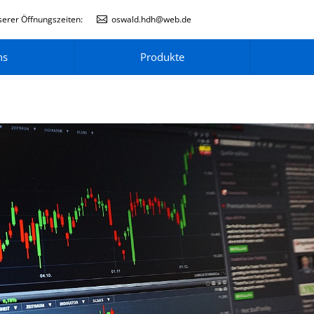
erer Öffnungszeiten:
oswald.hdh@web.de
ns
Produkte