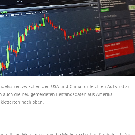
elsstreit zwischen den USA und China für leichten Aufwind an
nn auch die neu gemeldeten Bestandsdaten aus Amerika
kletterten nach oben.
n hält seit Monaten schon die Weltwirtschaft im Knebelgriff. Die