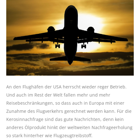
An den Flughäfen der USA herrscht wieder reger Betrieb.
Und auch im Rest der Welt fallen mehr und mehr
Reisebeschränkungen, so dass auch in Europa mit einer
Zunahme des Flugverkehrs gerechnet werden kann. Für die
Kerosinnachfrage sind das gute Nachrichten, denn kein
anderes Ölprodukt hinkt der weltweiten Nachfrageerholung
so stark hinterher wie Flugzeugtreibstoff.