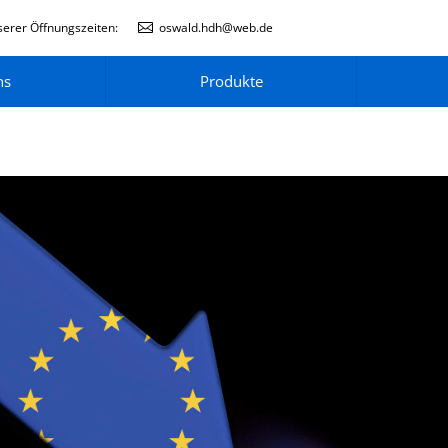
erer Öffnungszeiten:
oswald.hdh@web.de
ns
Produkte