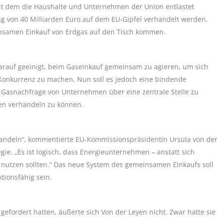
 mit dem die Haushalte und Unternehmen der Union entlastet
g von 40 Milliarden Euro auf dem EU-Gipfel verhandelt werden.
insamen Einkauf von Erdgas auf den Tisch kommen.
arauf geeinigt, beim Gaseinkauf gemeinsam zu agieren, um sich
Konkurrenz zu machen. Nun soll es jedoch eine bindende
 Gasnachfrage von Unternehmen über eine zentrale Stelle zu
en verhandeln zu können.
handeln“, kommentierte EU-Kommissionspräsidentin Ursula von de
gie. „Es ist logisch, dass Energieunternehmen – anstatt sich
 nutzen sollten.“ Das neue System des gemeinsamen Einkaufs soll
ionsfähig sein.
efordert hatten, äußerte sich Von der Leyen nicht. Zwar hatte sie