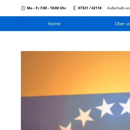
Mo – Fr 7:00 - 18:00 Uhr
07321 / 42118
Außerhalb uns
Home
Über u