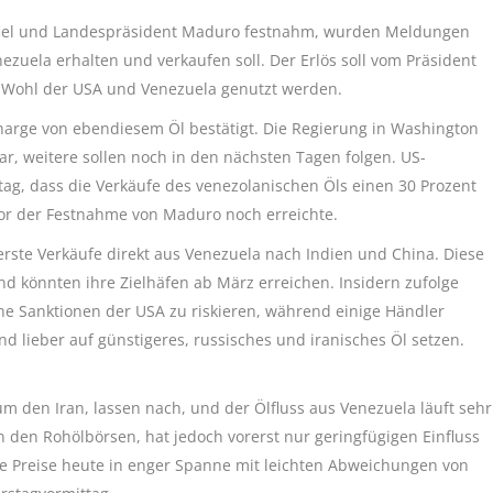
fiel und Landespräsident Maduro festnahm, wurden Meldungen
nezuela erhalten und verkaufen soll. Der Erlös soll vom Präsident
m Wohl der USA und Venezuela genutzt werden.
arge von ebendiesem Öl bestätigt. Die Regierung in Washington
ar, weitere sollen noch in den nächsten Tagen folgen. US-
tag, dass die Verkäufe des venezolanischen Öls einen 30 Prozent
 vor der Festnahme von Maduro noch erreichte.
rste Verkäufe direkt aus Venezuela nach Indien und China. Diese
nd könnten ihre Zielhäfen ab März erreichen. Insidern zufolge
e Sanktionen der USA zu riskieren, während einige Händler
nd lieber auf günstigeres, russisches und iranisches Öl setzen.
 den Iran, lassen nach, und der Ölfluss aus Venezuela läuft sehr
 den Rohölbörsen, hat jedoch vorerst nur geringfügigen Einfluss
ie Preise heute in enger Spanne mit leichten Abweichungen von