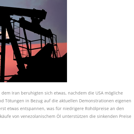
dem Iran beruhigten sich etwas, nachdem die USA mögliche
und Tötungen in Bezug auf die aktuellen Demonstrationen eigenen
erst etwas entspannen, was für niedrigere Rohölpreise an den
erkäufe von venezolanischem Öl unterstützen die sinkenden Preise