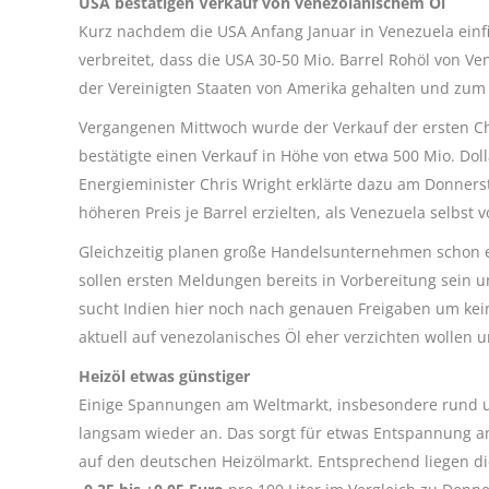
USA bestätigen Verkauf von venezolanischem Öl
Kurz nachdem die USA Anfang Januar in Venezuela ein
verbreitet, dass die USA 30-50 Mio. Barrel Rohöl von Ve
der Vereinigten Staaten von Amerika gehalten und zu
Vergangenen Mittwoch wurde der Verkauf der ersten Ch
bestätigte einen Verkauf in Höhe von etwa 500 Mio. Doll
Energieminister Chris Wright erklärte dazu am Donners
höheren Preis je Barrel erzielten, als Venezuela selbst
Gleichzeitig planen große Handelsunternehmen schon e
sollen ersten Meldungen bereits in Vorbereitung sein u
sucht Indien hier noch nach genauen Freigaben um kein
aktuell auf venezolanisches Öl eher verzichten wollen u
Heizöl etwas günstiger
Einige Spannungen am Weltmarkt, insbesondere rund um
langsam wieder an. Das sorgt für etwas Entspannung an
auf den deutschen Heizölmarkt. Entsprechend liegen d