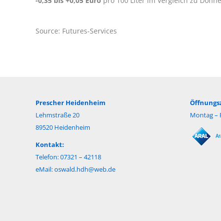
-0,35 bis +0,05 Euro
pro 100 Liter im Vergleich zu Donne
Source: Futures-Services
Prescher Heidenheim
Öffnungsz
Lehmstraße 20
Montag – F
89520 Heidenheim
Kontakt:
Telefon: 07321 – 42118
eMail:
oswald.hdh@web.de