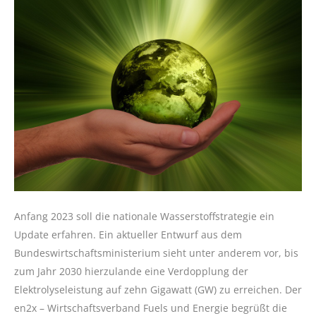
Anfang 2023 soll die nationale Wasserstoffstrategie ein
Update erfahren. Ein aktueller Entwurf aus dem
Bundeswirtschaftsministerium sieht unter anderem vor, bis
zum Jahr 2030 hierzulande eine Verdopplung der
Elektrolyseleistung auf zehn Gigawatt (GW) zu erreichen. Der
en2x – Wirtschaftsverband Fuels und Energie begrüßt die