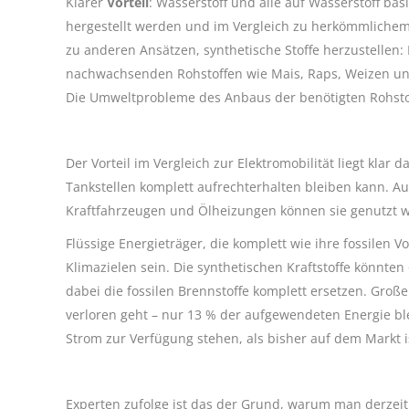
Klarer
Vorteil
: Wasserstoff und alle auf Wasserstoff 
hergestellt werden und im Vergleich zu herkömmlichem
zu anderen Ansätzen, synthetische Stoffe herzustellen:
nachwachsenden Rohstoffen wie Mais, Raps, Weizen und 
Die Umweltprobleme des Anbaus der benötigten Rohsto
Der Vorteil im Vergleich zur Elektromobilität liegt klar d
Tankstellen komplett aufrechterhalten bleiben kann. Au
Kraftfahrzeugen und Ölheizungen können sie genutzt w
Flüssige Energieträger, die komplett wie ihre fossilen 
Klimazielen sein. Die synthetischen Kraftstoffe könnte
dabei die fossilen Brennstoffe komplett ersetzen. Groß
verloren geht – nur 13 % der aufgewendeten Energie bl
Strom zur Verfügung stehen, als bisher auf dem Markt i
Experten zufolge ist das der Grund, warum man derzeit 