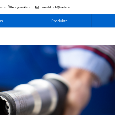
erer Öffnungszeiten:
oswald.hdh@web.de
ns
Produkte