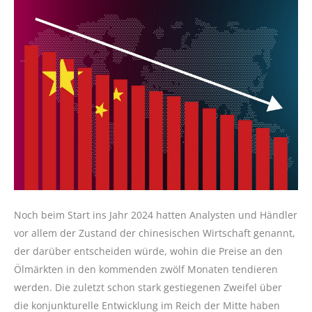
Noch beim Start ins Jahr 2024 hatten Analysten und Händler
vor allem der Zustand der chinesischen Wirtschaft genannt,
der darüber entscheiden würde, wohin die Preise an den
Ölmärkten in den kommenden zwölf Monaten tendieren
werden. Die zuletzt schon stark gestiegenen Zweifel über
die konjunkturelle Entwicklung im Reich der Mitte haben