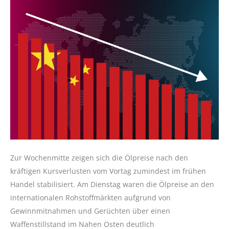
Zur Wochenmitte zeigen sich die Ölpreise nach den
kräftigen Kursverlusten vom Vortag zumindest im frühen
Handel stabilisiert. Am Dienstag waren die Ölpreise an den
internationalen Rohstoffmärkten aufgrund von
Gewinnmitnahmen und Gerüchten über einen
Waffenstillstand im Nahen Osten deutlich