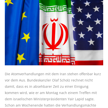
Die Atomverhandlungen mit dem Iran stehen offenbar kurz
vor dem Aus. Bundeskanzler Olaf Scholz rechnet nicht
damit, dass es in absehbarer Zeit zu einer Einigung
kommen wird, wie er am Montag nach einem Treffen mit
dem israelischen Ministerpräsidenten Yair Lapid sagte.
Schon am Wochenende hatten die Verhandlungsmächte