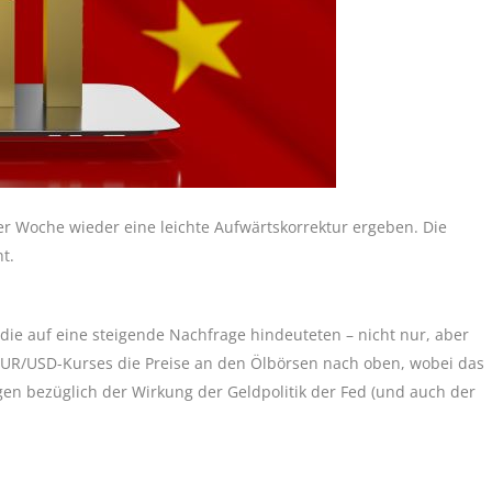
er Woche wieder eine leichte Aufwärtskorrektur ergeben. Die
t.
ie auf eine steigende Nachfrage hindeuteten – nicht nur, aber
 EUR/USD-Kurses die Preise an den Ölbörsen nach oben, wobei das
gen bezüglich der Wirkung der Geldpolitik der Fed (und auch der