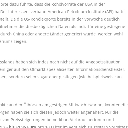
te dazu führte, dass die Rohölvorräte der USA in der
er Interessensverband American Petroleum Institute (API) hatte
stellt. Da die US-Rohölexporte bereits in der Vorwoche deutlich
ilnehmer die diesbezüglichen Daten als Indiz für eine gestiegene
h durch China oder andere Länder generiert wurde, werden wohl
eriums zeigen.
lands haben sich indes noch nicht auf die Angebotssituation
einiger auf den Ölmarkt spezialisierten Informationsdienstleister,
ssen, sondern seien sogar eher gestiegen (wie beispielsweise an
akte an den Ölbörsen am gestrigen Mittwoch zwar an, konnten die
rgen haben sie sich diesen jedoch weiter angenähert. Für die
orm von Preissteigerungen bemerkbar. Verbraucherinnen und
1,35 bis +1,95 Euro
pro 100 Liter im Vergleich zu gestern Vormittag