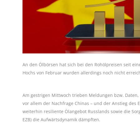
An den Ölbörsen hat sich bei den Rohölpreisen seit ein
Hochs von Februar wurden allerdings noch nicht erreich
Am gestrigen Mittwoch trieben Meldungen bzw. Daten, d
vor allem der Nachfrage Chinas – und der Anstieg des
weiterhin resiliente Ölangebot Russlands sowie die Sor
EZB) die Aufwärtsdynamik dämpften.