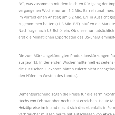
B/T, was zusammen mit dem leichten Rückgang der Impor
vergangenen Woche nur um 1,2 Mio. Barrel zunahmen. D
im Vorfeld einen Anstieg um 6,2 Mio. B/T in Aussicht ge
zugenommen hatten (+1,5 Mio. B/T), stuften die Marktte
Nachfrage nach US-Rohöl ein. Ob diese nun tatsächlic
erst die Monatlichen Exportdaten des US-Energieminist
Die zum März angekündigten Produktionskürzungen Russ
ausgewirkt. In der ersten Wochenhälfte hieß es seitens 
die russischen Ölexporte hätten zuletzt nicht nachgela
den Häfen im Westen des Landes).
Dementsprechend zogen die Preise für die Terminkontr
Hochs von Februar aber noch nicht erreichen. Heute Mo
Heizölpreise im Inland macht sich dies ebenfalls in F
Verbraucher müssen heute mit Aufschlägen von
etwa +