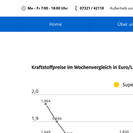
Mo – Fr 7:00 - 18:00 Uhr
07321 / 42118
Außerhalb uns
Home
Über u